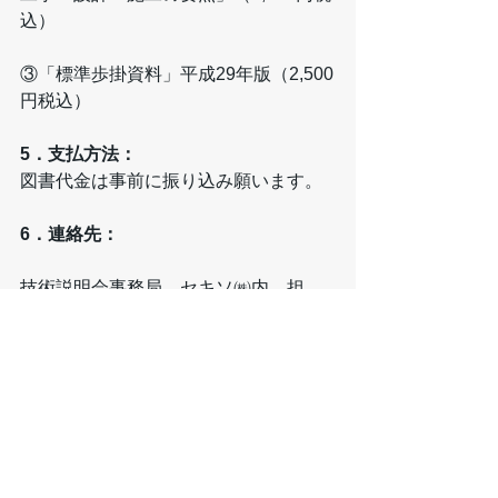
込）
③「標準歩掛資料」平成29年版（2,500
円税込）
5．支払方法：
図書代金は事前に振り込み願います。
6．連絡先：
技術説明会事務局　セキソ㈱内　担
当　白垣・田中
TEL.　092－571－7171　　FAX.　092
－571－9191
(PDF)　
ウェルポイント工法技術説明会